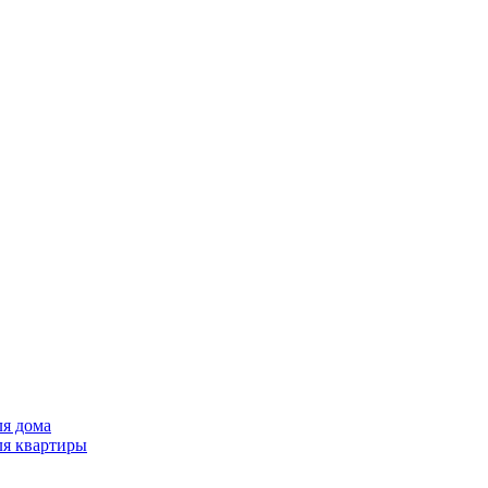
ля дома
ля квартиры