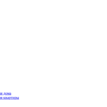
ля дома
ля квартиры