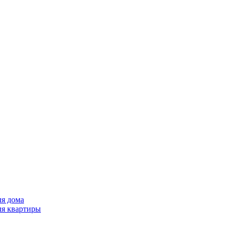
ля дома
ля квартиры