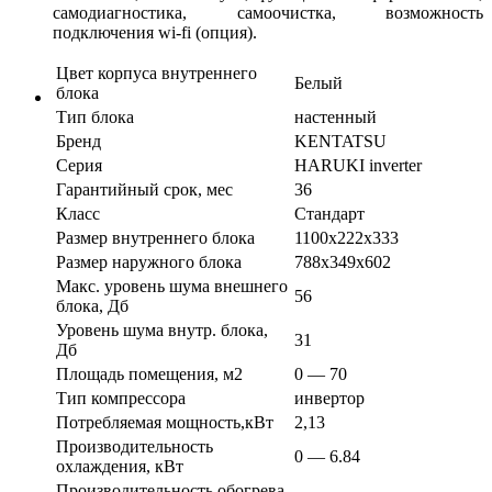
самодиагностика, самоочистка, возможность
подключения wi-fi (опция).
Цвет корпуса внутреннего
Белый
блока
Тип блока
настенный
Бренд
KENTATSU
Серия
HARUKI inverter
Гарантийный срок, мес
36
Класс
Стандарт
Размер внутреннего блока
1100х222х333
Размер наружного блока
788х349х602
Макс. уровень шума внешнего
56
блока, Дб
Уровень шума внутр. блока,
31
Дб
Площадь помещения, м2
0 — 70
Тип компрессора
инвертор
Потребляемая мощность,кВт
2,13
Производительность
0 — 6.84
охлаждения, кВт
Производительность обогрева,