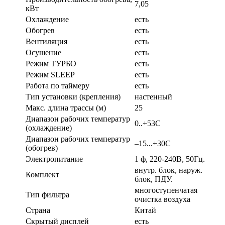
7,05
кВт
Охлаждение
есть
Обогрев
есть
Вентиляция
есть
Осушение
есть
Режим ТУРБО
есть
Режим SLEEP
есть
Работа по таймеру
есть
Тип установки (крепления)
настенный
Макс. длина трассы (м)
25
Диапазон рабочих температур
0..+53С
(охлаждение)
Диапазон рабочих температур
–15...+30С
(обогрев)
Электропитание
1 ф, 220-240В, 50Гц.
внутр. блок, наруж.
Комплект
блок, ПДУ.
многоступенчатая
Тип фильтра
очистка воздуха
Страна
Китай
Скрытый дисплей
есть