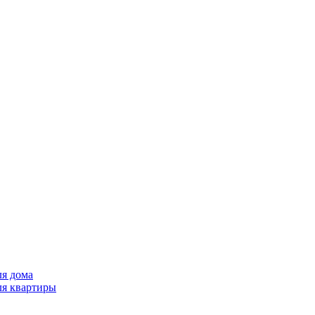
ля дома
ля квартиры