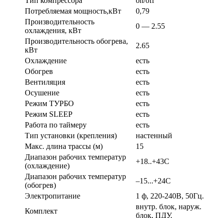
Тип компрессора
on/off
Потребляемая мощность,кВт
0,79
Производительность
0 — 2.55
охлаждения, кВт
Производительность обогрева,
2.65
кВт
Охлаждение
есть
Обогрев
есть
Вентиляция
есть
Осушение
есть
Режим ТУРБО
есть
Режим SLEEP
есть
Работа по таймеру
есть
Тип установки (крепления)
настенный
Макс. длина трассы (м)
15
Диапазон рабочих температур
+18..+43С
(охлаждение)
Диапазон рабочих температур
–15...+24С
(обогрев)
Электропитание
1 ф, 220-240В, 50Гц.
внутр. блок, наруж.
Комплект
блок, ПДУ.