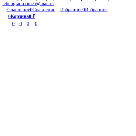
tehnograd-crimea@mail.ru
Сравнение
0
Сравнение
Избранное
0
Избранное
0
Корзина
0
₽
0
0
0
0