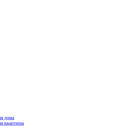
ля дома
ля квартиры