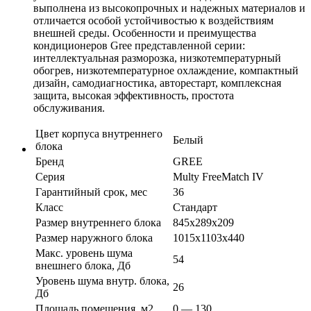
выполнена из высокопрочных и надежных материалов и
отличается особой устойчивостью к воздействиям
внешней среды. Особенности и преимущества
кондиционеров Gree представленной серии:
интеллектуальная разморозка, низкотемпературный
обогрев, низкотемпературное охлаждение, компактный
дизайн, самодиагностика, авторестарт, комплексная
защита, высокая эффективность, простота
обслуживания.
Цвет корпуса внутреннего
Белый
блока
Бренд
GREE
Серия
Multy FreeMatch IV
Гарантийный срок, мес
36
Класс
Стандарт
Размер внутреннего блока
845х289х209
Размер наружного блока
1015х1103х440
Макс. уровень шума
54
внешнего блока, Дб
Уровень шума внутр. блока,
26
Дб
Площадь помещения, м2
0 — 130