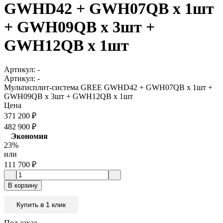
GWHD42 + GWH07QB х 1шт
+ GWH09QB х 3шт +
GWH12QB х 1шт
Артикул:
-
Артикул:
-
Мультисплит-система GREE GWHD42 + GWH07QB х 1шт +
GWH09QB х 3шт + GWH12QB х 1шт
Цена
371 200
₽
482 900
₽
Экономия
23%
или
111 700
₽
В корзину
Купить в 1 клик
Под заказ