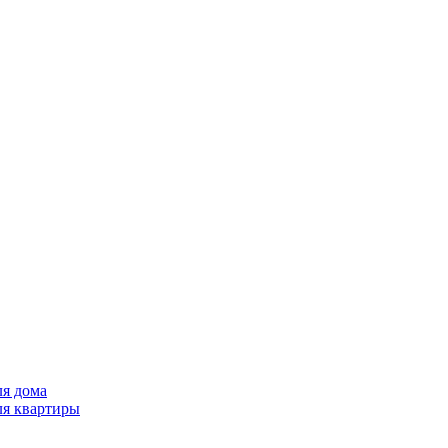
ля дома
ля квартиры