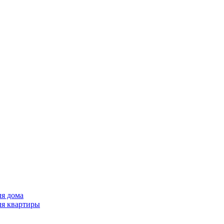
ля дома
ля квартиры